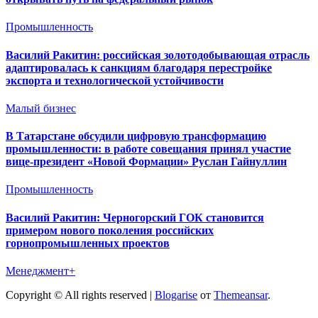
Промышленность
Василий Ракитин: российская золотодобывающая отрасль
адаптировалась к санкциям благодаря перестройке
экспорта и технологической устойчивости
Малый бизнес
В Татарстане обсудили цифровую трансформацию
промышленности: в работе совещания принял участие
вице-президент «Новой Формации» Руслан Гайнуллин
Промышленность
Василий Ракитин: Черногорский ГОК становится
примером нового поколения российских
горнопромышленных проектов
Менеджмент+
Copyright © All rights reserved
|
Blogarise
от
Themeansar
.