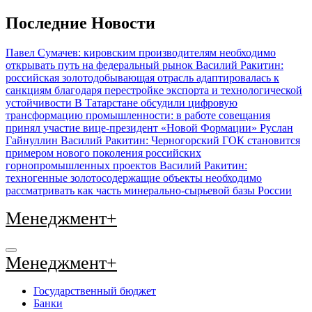
Перейти
Последние Новости
к
содержимому
Павел Сумачев: кировским производителям необходимо
открывать путь на федеральный рынок
Василий Ракитин:
российская золотодобывающая отрасль адаптировалась к
санкциям благодаря перестройке экспорта и технологической
устойчивости
В Татарстане обсудили цифровую
трансформацию промышленности: в работе совещания
принял участие вице-президент «Новой Формации» Руслан
Гайнуллин
Василий Ракитин: Черногорский ГОК становится
примером нового поколения российских
горнопромышленных проектов
Василий Ракитин:
техногенные золотосодержащие объекты необходимо
рассматривать как часть минерально-сырьевой базы России
Менеджмент+
Менеджмент+
Государственный бюджет
Банки