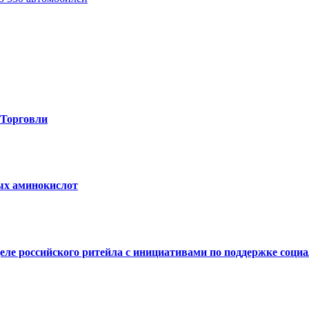
-Торговли
вых аминокислот
е российского ритейла с инициативами по поддержке социал