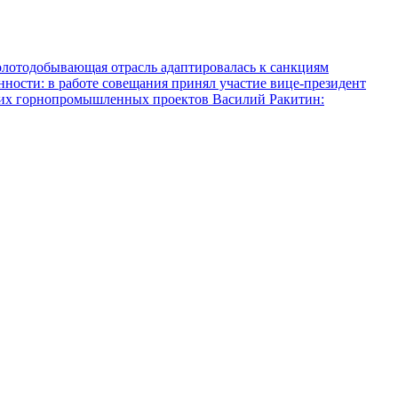
олотодобывающая отрасль адаптировалась к санкциям
ости: в работе совещания принял участие вице-президент
ких горнопромышленных проектов
Василий Ракитин: