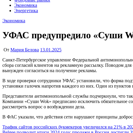
Экономика
Энергетика
Экономика
УФАС предупредило «Суши Wo
От
Мария Белова
13.01.2025
Санкт-Петербургское управление Федеральной антимонопольной службы (УФАС) выдало предупреждение сети магазинов японской и китайской кухни «Суши Wok» из-за неправомерного
сбора согласий клиентов на рекламную рассылку. Поводом для 
вынужден согласиться на получение рекламы.
В ходе проверки сотрудники УФАС установили, что форма подт
установки галочек напротив каждого из них. Один из пунктов 
Представители антимонопольной службы подчеркнули, что таки
Компании «Суши Wok» предписано исключить обязательное сог
рассмотреть вопрос о возбуждении дела.
В ФАС указали, что действия сети нарушают принципы добросо
Навигация
Трафик сайтов российских букмекеров увеличился на 21% в 20
Belgee подводит итоги 2024 года: продажи в России достигли 