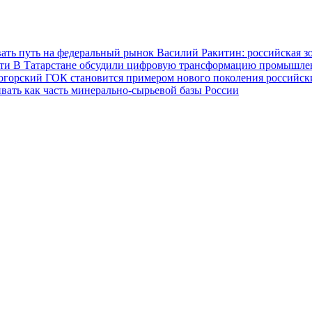
ать путь на федеральный рынок
Василий Ракитин: российская з
сти
В Татарстане обсудили цифровую трансформацию промышленн
огорский ГОК становится примером нового поколения российс
вать как часть минерально-сырьевой базы России