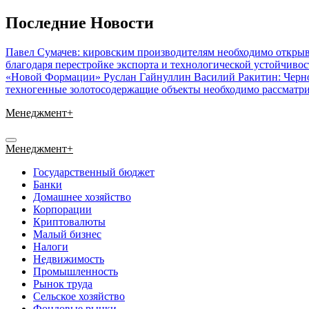
Перейти
Последние Новости
к
содержимому
Павел Сумачев: кировским производителям необходимо открыв
благодаря перестройке экспорта и технологической устойчиво
«Новой Формации» Руслан Гайнуллин
Василий Ракитин: Черн
техногенные золотосодержащие объекты необходимо рассматри
Менеджмент+
Менеджмент+
Государственный бюджет
Банки
Домашнее хозяйство
Корпорации
Криптовалюты
Малый бизнес
Налоги
Недвижимость
Промышленность
Рынок труда
Сельское хозяйство
Фондовые рынки