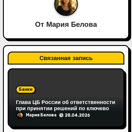
п
о
От
Мария Белова
з
а
п
Связанная запись
и
с
я
Банки
м
Глава ЦБ России об ответственности
при принятии решений по ключевой
ставке
Мария Белова
28.04.2026