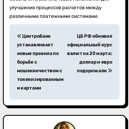
улучшения процессов расчетов между
различными платежными системами.
Н
Центробанк
ЦБ РФ обновил
а
устанавливает
официальный курс
в
новые правила по
валют на 20 марта:
борьбе с
доллар и евро
и
мошенничеством с
подорожали
г
токенизированным
а
и картами
ц
и
я