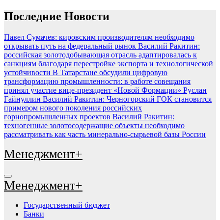
Перейти
Последние Новости
к
содержимому
Павел Сумачев: кировским производителям необходимо
открывать путь на федеральный рынок
Василий Ракитин:
российская золотодобывающая отрасль адаптировалась к
санкциям благодаря перестройке экспорта и технологической
устойчивости
В Татарстане обсудили цифровую
трансформацию промышленности: в работе совещания
принял участие вице-президент «Новой Формации» Руслан
Гайнуллин
Василий Ракитин: Черногорский ГОК становится
примером нового поколения российских
горнопромышленных проектов
Василий Ракитин:
техногенные золотосодержащие объекты необходимо
рассматривать как часть минерально-сырьевой базы России
Менеджмент+
Менеджмент+
Государственный бюджет
Банки