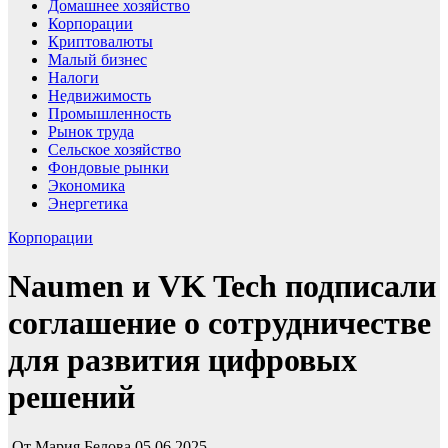
Домашнее хозяйство
Корпорации
Криптовалюты
Малый бизнес
Налоги
Недвижимость
Промышленность
Рынок труда
Сельское хозяйство
Фондовые рынки
Экономика
Энергетика
Корпорации
Naumen и VK Tech подписали
соглашение о сотрудничестве
для развития цифровых
решений
От
Мария Белова
05.06.2025