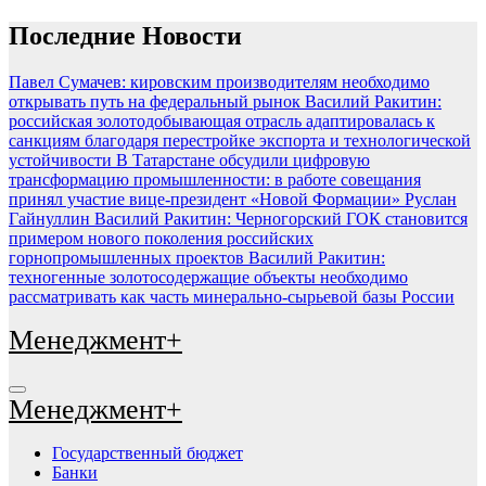
Перейти
Последние Новости
к
содержимому
Павел Сумачев: кировским производителям необходимо
открывать путь на федеральный рынок
Василий Ракитин:
российская золотодобывающая отрасль адаптировалась к
санкциям благодаря перестройке экспорта и технологической
устойчивости
В Татарстане обсудили цифровую
трансформацию промышленности: в работе совещания
принял участие вице-президент «Новой Формации» Руслан
Гайнуллин
Василий Ракитин: Черногорский ГОК становится
примером нового поколения российских
горнопромышленных проектов
Василий Ракитин:
техногенные золотосодержащие объекты необходимо
рассматривать как часть минерально-сырьевой базы России
Менеджмент+
Менеджмент+
Государственный бюджет
Банки