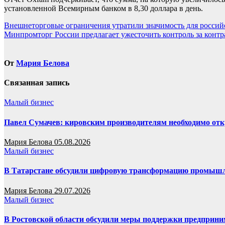
установленной Всемирным банком в 8,30 доллара в день.
Навигация
Внешнеторговые ограничения утратили значимость для россий
Минпромторг России предлагает ужесточить контроль за конт
по
записям
От
Мария Белова
Связанная запись
Малый бизнес
Павел Сумачев: кировским производителям необходимо от
Мария Белова
05.08.2026
Малый бизнес
В Татарстане обсудили цифровую трансформацию промышле
Мария Белова
29.07.2026
Малый бизнес
В Ростовской области обсудили меры поддержки предприним