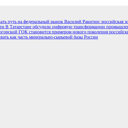
ать путь на федеральный рынок
Василий Ракитин: российская з
сти
В Татарстане обсудили цифровую трансформацию промышленн
огорский ГОК становится примером нового поколения российс
вать как часть минерально-сырьевой базы России