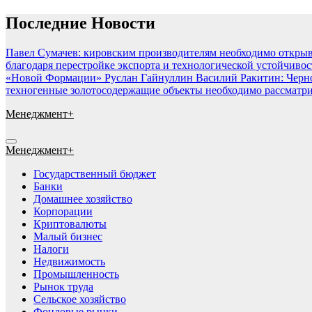
Перейти
Последние Новости
к
содержимому
Павел Сумачев: кировским производителям необходимо открыв
благодаря перестройке экспорта и технологической устойчиво
«Новой Формации» Руслан Гайнуллин
Василий Ракитин: Черн
техногенные золотосодержащие объекты необходимо рассматри
Менеджмент+
Менеджмент+
Государственный бюджет
Банки
Домашнее хозяйство
Корпорации
Криптовалюты
Малый бизнес
Налоги
Недвижимость
Промышленность
Рынок труда
Сельское хозяйство
Фондовые рынки