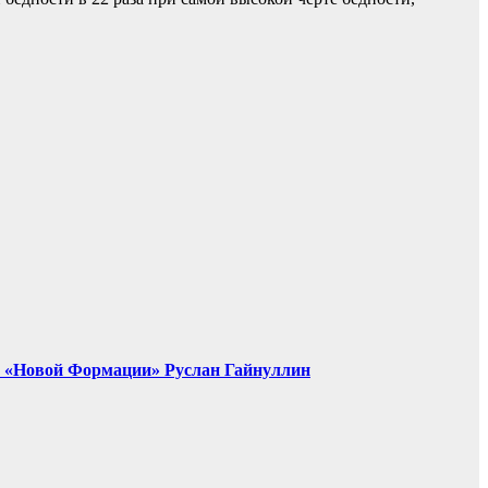
т «Новой Формации» Руслан Гайнуллин