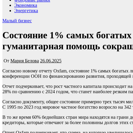
Экономика
Энергетика
Малый бизнес
Состояние 1% самых богатых в
гуманитарная помощь сокращ
От
Мария Белова
26.06.2025
Согласно новому отчету Oxfam, состояние 1% самых богатых людей мира с 2015 года увеличилось на 33,9 триллиона долларов с учетом инфляции. Данные были опубликованы накануне
конференции ООН по финансированию развития, проходящей 
Отчет подчеркивает, что рост частного капитала происходит н
28% по сравнению с 2024 годом, что станет наиболее резким па
Согласно документу, общее состояние примерно трех тысяч мил
С 1995 по 2023 год мировое частное богатство возросло на 34
В то же время 60% беднейших стран мира находятся на грани д
кредиторы, которые отвечают за более половины долгов этих с
Отчет Oxfam подчеркивает, что сумма, на которую увеличилось