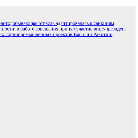
олотодобывающая отрасль адаптировалась к санкциям
ости: в работе совещания принял участие вице-президент
ких горнопромышленных проектов
Василий Ракитин: