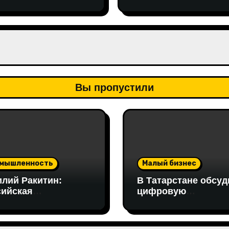
ритейла с инициати
по поддержке
социально
ответственного бизн
Вы пропустили
мышленность
Малый бизнес
илий Ракитин:
В Татарстане обсуд
сийская
цифровую
отодобывающая
трансформацию
асль
промышленности: 
птировалась к
работе совещания