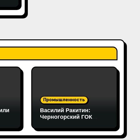
вами
еса
Промышленность
или
Василий Ракитин:
Черногорский ГОК
становится примером
в
нового поколения
российских