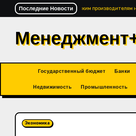
Перейти
Последние Новости
Павел Сумачев: кировским производителям 
к
содержимому
Менеджмент
Государственный бюджет
Банки
Недвижимость
Промышленность
Экономика