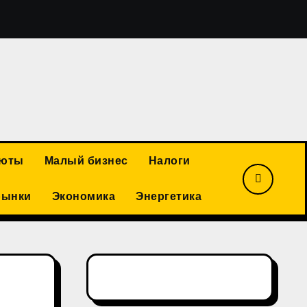
Василий Ракитин: российская золотодобывающая отрасл
люты
Малый бизнес
Налоги
рынки
Экономика
Энергетика