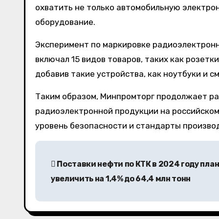
охватить не только автомобильную электрон
оборудование.
Эксперимент по маркировке радиоэлектронно
включал 15 видов товаров, таких как розетк
добавив такие устройства, как ноутбуки и с
Таким образом, Минпромторг продолжает ра
радиоэлектронной продукции на российском 
уровень безопасности и стандарты произво
Н
Поставки нефти по КТК в 2024 году пла
а
увеличить на 1,4% до 64,4 млн тонн
в
и