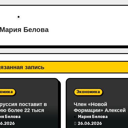
Мария Белова
язанная запись
омика
Экономика
руссия поставит в
Член «Новой
ию более 22 тысяч
Формации» Алексей
 кормовых
Хижняк выступил на
ия Белова
Мария Белова
окислот
Неделе российского
06.2026
26.06.2026