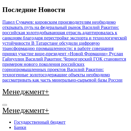
Перейти
Последние Новости
к
содержимому
Павел Сумачев: кировским производителям необходимо
открывать путь на федеральный рынок
Василий Ракитин:
российская золотодобывающая отрасль адаптировалась к
санкциям благодаря перестройке экспорта и технологической
устойчивости
В Татарстане обсудили цифровую
трансформацию промышленности: в работе совещания
принял участие вице-президент «Новой Формации» Руслан
Гайнуллин
Василий Ракитин: Черногорский ГОК становится
примером нового поколения российских
горнопромышленных проектов
Василий Ракитин:
техногенные золотосодержащие объекты необходимо
рассматривать как часть минерально-сырьевой базы России
Менеджмент+
Менеджмент+
Государственный бюджет
Банки