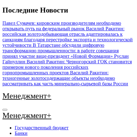
Перейти
Последние Новости
к
содержимому
Павел Сумачев: кировским производителям необходимо
открывать путь на федеральный рынок
Василий Ракитин:
российская золотодобывающая отрасль адаптировалась к
санкциям благодаря перестройке экспорта и технологической
устойчивости
В Татарстане обсудили цифровую
трансформацию промышленности: в работе совещания
принял участие вице-президент «Новой Формации» Руслан
Гайнуллин
Василий Ракитин: Черногорский ГОК становится
примером нового поколения российских
горнопромышленных проектов
Василий Ракитин:
техногенные золотосодержащие объекты необходимо
рассматривать как часть минерально-сырьевой базы России
Менеджмент+
Менеджмент+
Государственный бюджет
Банки