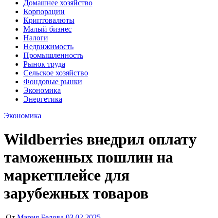
Домашнее хозяйство
Корпорации
Криптовалюты
Малый бизнес
Налоги
Недвижимость
Промышленность
Рынок труда
Сельское хозяйство
Фондовые рынки
Экономика
Энергетика
Экономика
Wildberries внедрил оплату
таможенных пошлин на
маркетплейсе для
зарубежных товаров
От
Мария Белова
03.02.2025